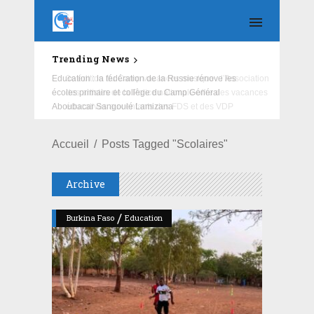
Trending News
Education : la fédération de la Russie rénove les
écoles primaire et collège du Camp Général
Aboubacar Sangoulé Lamizana
Accueil
Posts Tagged "Scolaires"
Archive
/
Burkina Faso
Education