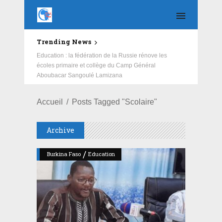
Trending News
Education : la fédération de la Russie rénove les
écoles primaire et collège du Camp Général
Aboubacar Sangoulé Lamizana
Accueil
Posts Tagged "Scolaire"
Archive
/
Burkina Faso
Education