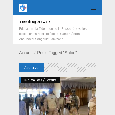
Trending News
Education : la fédération de la Russie rénove les
écoles primaire et collège du Camp Général
Aboubacar Sangoulé Lamizana
Accueil
Posts Tagged "salon"
Archive
/
Burkina Faso
Sécurité