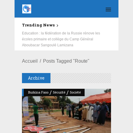
Trending News
Education : la fédération de la Russie rénove les
écoles primaire et collège du Camp Général
Aboubacar Sangoulé Lamizana
Accueil
Posts Tagged "route"
Archive
/
/
Burkina Faso
Sécurité
Société