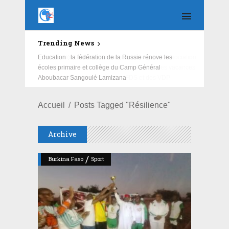
Trending News
Education : la fédération de la Russie rénove les
écoles primaire et collège du Camp Général
Aboubacar Sangoulé Lamizana
Accueil
Posts Tagged "Résilience"
Archive
/
Burkina Faso
Sport