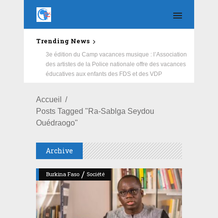
Trending News
Education : la fédération de la Russie rénove les
écoles primaire et collège du Camp Général
Aboubacar Sangoulé Lamizana
Accueil
Posts Tagged "Ra-Sablga Seydou
Ouédraogo"
Archive
/
Burkina Faso
Société