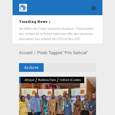
Trending News
Education : la fédération de la Russie rénove les
écoles primaire et collège du Camp Général
Aboubacar Sangoulé Lamizana
Accueil
Posts Tagged "Prix Spécial"
Archive
/
/
Afrique
Burkina Faso
Culture & Loisirs