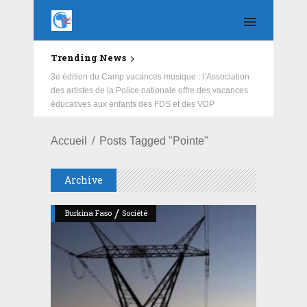
Trending News
Education : la fédération de la Russie rénove les
écoles primaire et collège du Camp Général
Aboubacar Sangoulé Lamizana
Accueil
Posts Tagged "Pointe"
Archive
/
Burkina Faso
Société