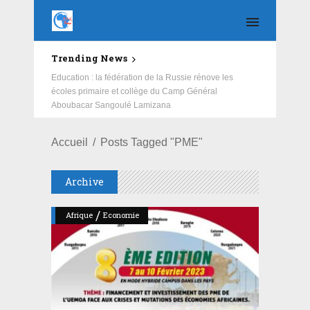
Trending News
Education : la fédération de la Russie rénove les
écoles primaire et collège du Camp Général
Aboubacar Sangoulé Lamizana
Accueil
Posts Tagged "PME"
Archive
/
Afrique
Economie