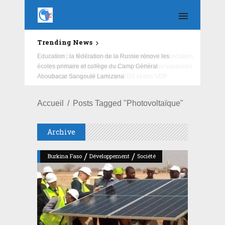
Trending News
Education : la fédération de la Russie rénove les
écoles primaire et collège du Camp Général
Aboubacar Sangoulé Lamizana
Accueil
Posts Tagged "Photovoltaïque"
Archive
/
/
Burkina Faso
Développement
Société