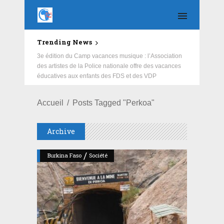
Trending News
Education : la fédération de la Russie rénove les
écoles primaire et collège du Camp Général
Aboubacar Sangoulé Lamizana
Accueil
Posts Tagged "Perkoa"
Archive
/
Burkina Faso
Société