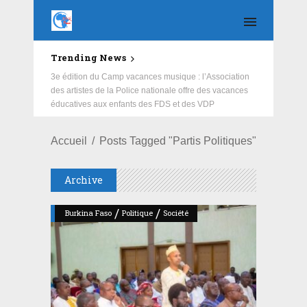
Trending News
Education : la fédération de la Russie rénove les
écoles primaire et collège du Camp Général
Aboubacar Sangoulé Lamizana
Accueil
Posts Tagged "Partis Politiques"
Archive
/
/
Burkina Faso
Politique
Société