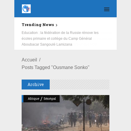
Trending News
Education : la fédération de la Russie rénove les
écoles primaire et collège du Camp Général
Aboubacar Sangoulé Lamizana
Accueil
Posts Tagged "Ousmane Sonko"
Archive
/
Afrique
Sénégal