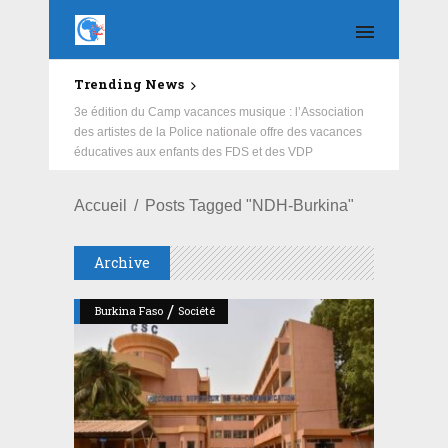
Trending News
Education : la fédération de la Russie rénove les
écoles primaire et collège du Camp Général
Aboubacar Sangoulé Lamizana
Accueil
Posts Tagged "NDH-Burkina"
Archive
/
Burkina Faso
Société