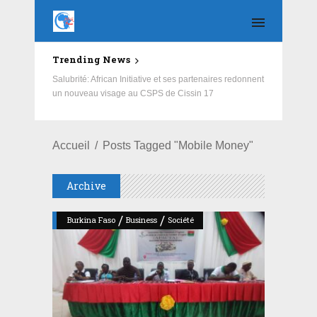
Trending News
3e édition du Camp vacances musique : l’Association
des artistes de la Police nationale offre des vacances
éducatives aux enfants des FDS et des VDP
Accueil
Posts Tagged "Mobile Money"
Archive
/
/
Burkina Faso
Business
Société