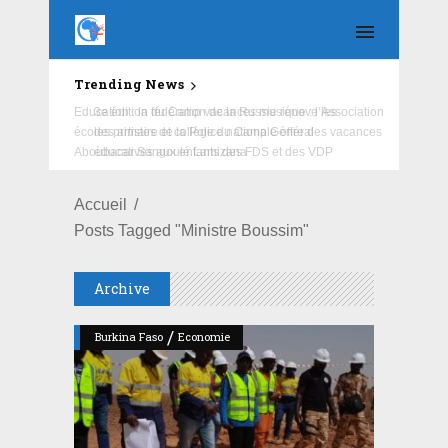
Trending News
Education : la fédération de la Russie rénove les
écoles primaire et collège du Camp Général
Aboubacar Sangoulé Lamizana
Accueil
Posts Tagged "Ministre Boussim"
Archive
/
Burkina Faso
Economie