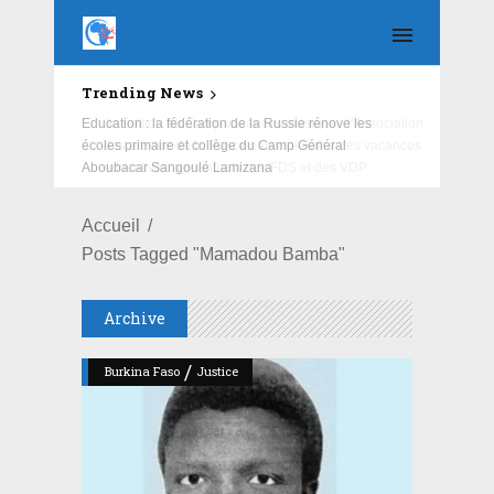
Trending News
Education : la fédération de la Russie rénove les
écoles primaire et collège du Camp Général
Aboubacar Sangoulé Lamizana
Accueil
Posts Tagged "Mamadou Bamba"
Archive
/
Burkina Faso
Justice