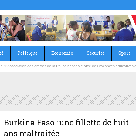
té
Politique
Economie
Sécurité
Sport
sie rénove les écoles primaire et collège du Camp Général Aboubacar Sangoulé La
Burkina Faso : une fillette de huit
ans maltraitée