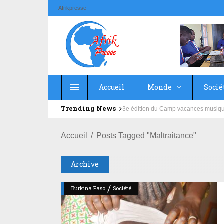
Afrikpresse
Accueil
Monde
Socié
Trending News
Education : la fédération de la Rus
Accueil
Posts Tagged "Maltraitance"
Archive
/
Burkina Faso
Société