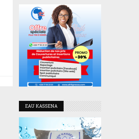
IE
EAU KASSENA