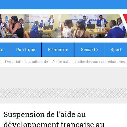
té
Politique
Economie
Sécurité
Sport
sie rénove les écoles primaire et collège du Camp Général Aboubacar Sangoulé La
Suspension de l’aide au
développement française au