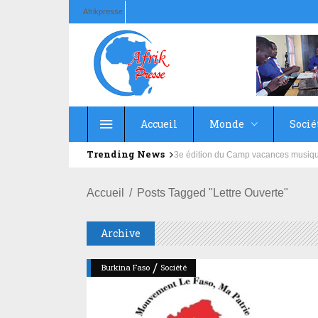
Afrikpresse
Accueil
Monde
Socié
Trending News
Education : la fédération de la Rus
Accueil
Posts Tagged "Lettre Ouverte"
Archive
/
Burkina Faso
Société