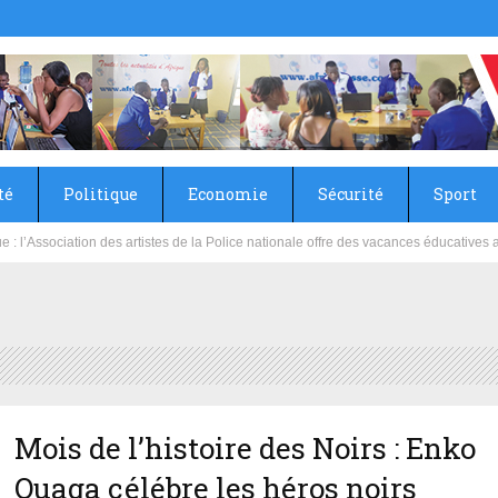
té
Politique
Economie
Sécurité
Sport
sie rénove les écoles primaire et collège du Camp Général Aboubacar Sangoulé La
Mois de l’histoire des Noirs : Enko
Ouaga célébre les héros noirs