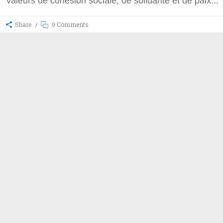
valeurs de cohésion sociale, de solidarité et de paix
Share
0 Comments