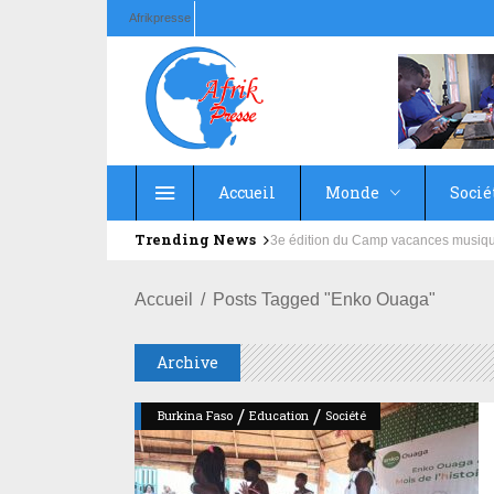
Afrikpresse
Accueil
Monde
Socié
Trending News
Education : la fédération de la Rus
Accueil
Posts Tagged "Enko Ouaga"
Archive
/
/
Burkina Faso
Education
Société