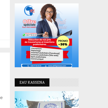
EAU KASSENA
ée