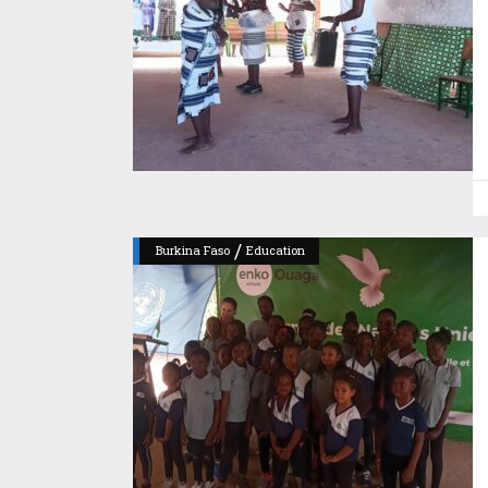
/
Burkina Faso
Education