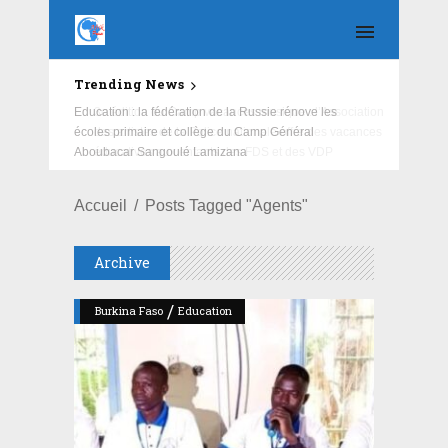
Trending News
Education : la fédération de la Russie rénove les
écoles primaire et collège du Camp Général
Aboubacar Sangoulé Lamizana
Accueil
Posts Tagged "Agents"
Archive
/
Burkina Faso
Education