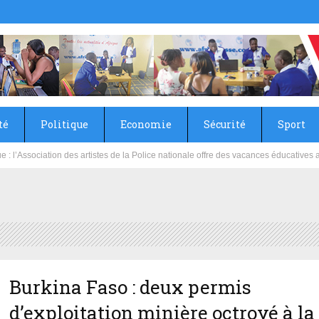
té
Politique
Economie
Sécurité
Sport
sie rénove les écoles primaire et collège du Camp Général Aboubacar Sangoulé La
Burkina Faso : deux permis
d’exploitation minière octroyé à la