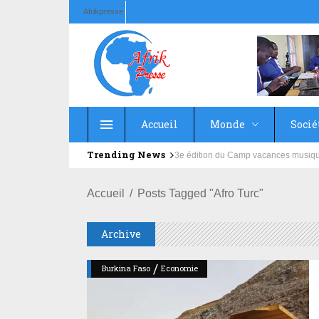
Afrikpresse
Accueil
Monde
Socié
Trending News
Education : la fédération de la Rus
Accueil
Posts Tagged "Afro Turc"
Archive
/
Burkina Faso
Economie