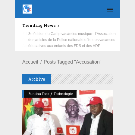
Trending News
Education : la fédération de la Russie rénove les
écoles primaire et collège du Camp Général
Aboubacar Sangoulé Lamizana
Accueil
Posts Tagged "Accusation"
Archive
/
Burkina Faso
Technologie