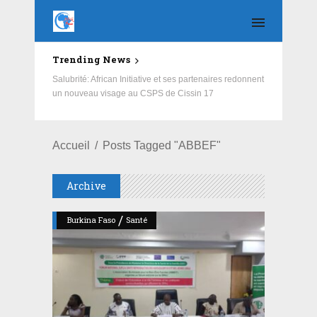
Trending News
3e édition du Camp vacances musique : l’Association
des artistes de la Police nationale offre des vacances
éducatives aux enfants des FDS et des VDP
Accueil
Posts Tagged "ABBEF"
Archive
/
Burkina Faso
Santé