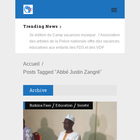
Trending News
Education : la fédération de la Russie rénove les
écoles primaire et collège du Camp Général
Aboubacar Sangoulé Lamizana
Accueil
Posts Tagged "Abbé Justin Zangré"
Archive
/
/
Burkina Faso
Education
Société