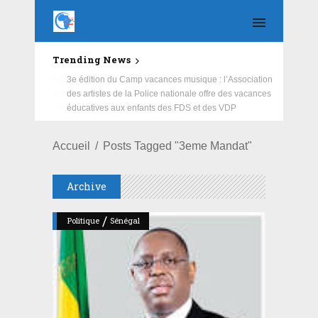
Trending News
Education : la fédération de la Russie rénove les
écoles primaire et collège du Camp Général
Aboubacar Sangoulé Lamizana
Accueil
Posts Tagged "3eme Mandat"
Archive
/
Politique
Sénégal