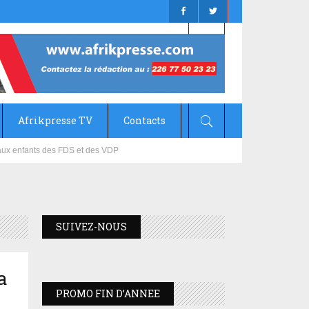
Afrikpresse TV
Contacts
mizana
ives aux enfants des FDS et des VDP
SUIVEZ-NOUS
a
PROMO FIN D’ANNEE