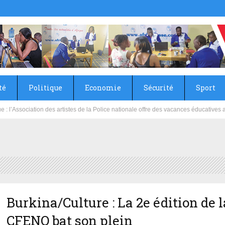
té
Politique
Economie
Sécurité
Sport
sie rénove les écoles primaire et collège du Camp Général Aboubacar Sangoulé La
que : l’Association des artistes de la Police nationale offre des vacances éducat
Burkina/Culture : La 2e édition de l
CFENO bat son plein