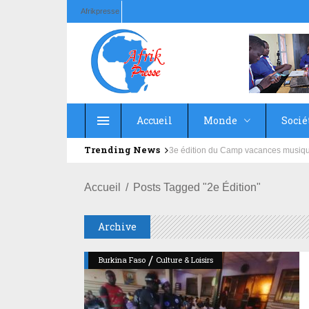
Afrikpresse
Accueil
Monde
Socié
Trending News
Education : la fédération de la Rus
3e édition du Camp vacances musi
Accueil
Posts Tagged "2e Édition"
Archive
/
Burkina Faso
Culture & Loisirs