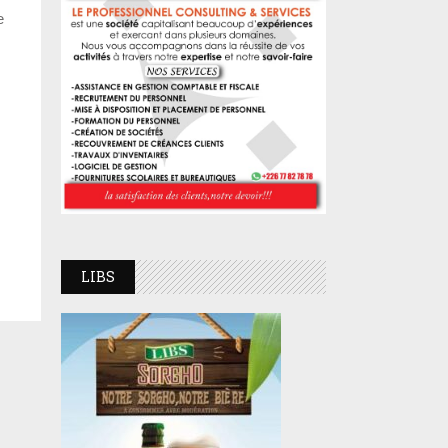
e
LIBS