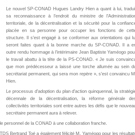
Le nouvel SP-CONAD Hugues Landry Hien a quant à lui, tradui
sa reconnaissance à l’endroit du ministre de l’Administratio
territoriale, de la décentralisation et la sécurité pour la confianc
placée en sa personne pour occuper les fonctions de cett
structure. Il s’est engagé à se conformer aux orientations qui lu
seront faites quant à la bonne marche du SP-CONAD. Il a e
outre rendu hommage à l’intérimaire Jean Baptiste Yaméogo pou
le travail abattu à la tête de la PS-CONAD. « Je suis convainc
que mon prédécesseur a laissé une torche allumée au sein d
secrétariat permanent, qui sera mon repère », s’est convaincu M
Hien.
Le processus d’adoption du plan d’action quinquennal, la stratégi
décennale de la décentralisation, la réforme générale de
collectivités territoriales sont entre autres les défis que le nouvea
secrétaire permanent aura à relever.
t le personnel de la CONAD à une collaboration franche.
ATDS Bertrand Toé a également félicité M. Yaméogo pour les résultat