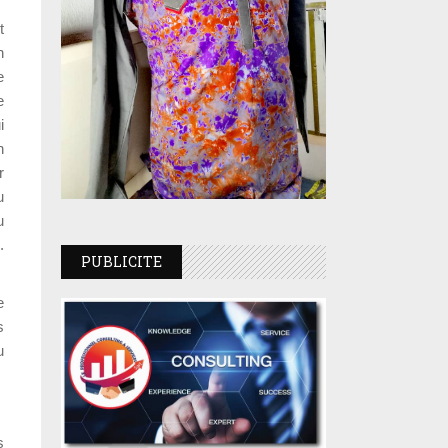
t
n
e
e
i
n
r
u
u
.
PUBLICITE
e
s
u
s