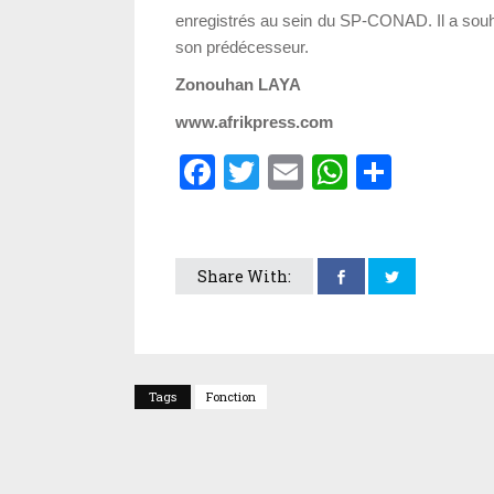
enregistrés au sein du SP-CONAD. Il a souhai
son prédécesseur.
Zonouhan LAYA
www.afrikpress.com
Facebook
Twitter
Email
WhatsA
Parta
Share With:
Tags
Fonction