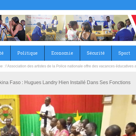
té
Politique
Economie
Sécurité
Sport
sie rénove les écoles primaire et collège du Camp Général Aboubacar Sangoulé La
a Faso : Hugues Landry Hien Installé Dans Ses Fonctions