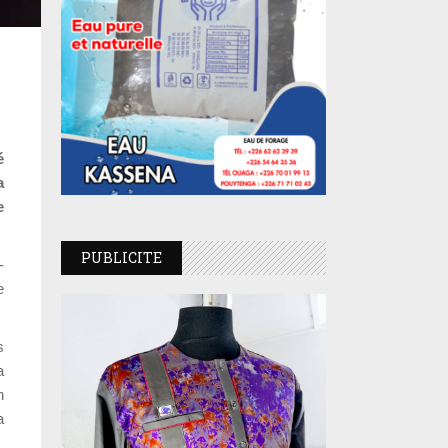
é
a
e
PUBLICITE
-
e
s
a
n
a