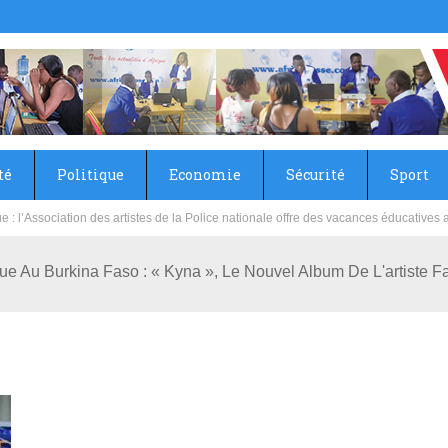
té
Politique
Economie
Sécurité
Sport
sie rénove les écoles primaire et collège du Camp Général Aboubacar Sangoulé La
ue Au Burkina Faso : « Kyna », Le Nouvel Album De L'artiste F