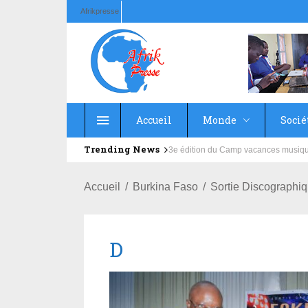
Afrikpresse
Accueil
Monde
Socié
Trending News
Education : la fédération de la Rus
Accueil
Burkina Faso
Sortie Discographiq
D