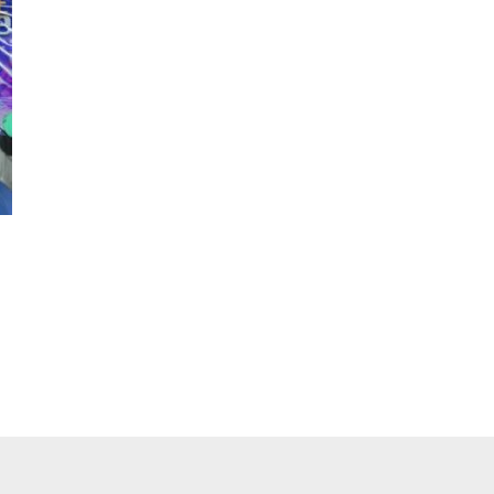
pp
ger