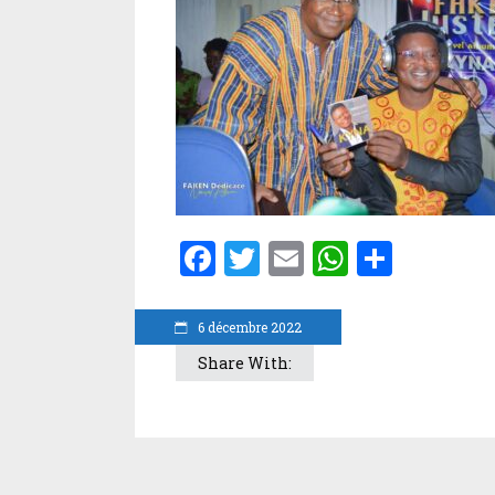
Facebook
Twitter
Email
WhatsA
Parta
6 décembre 2022
Share With: