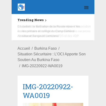
Trending News
Education : la fédération de la Russie rénove les
écoles primaire et collège du Camp Général
Aboubacar Sangoulé Lamizana
Accueil
Burkina Faso
Situation Sécuritaire : L’OCI Apporte Son
Soutien Au Burkina Faso
IMG-20220922-WA0019
IMG-20220922-
WA0019