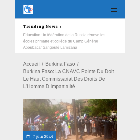
Trending News
Education : la fédération de la Russie rénove les
écoles primaire et collège du Camp Général
Aboubacar Sangoulé Lamizana
Accueil
Burkina Faso
Burkina Faso: La CNAVC Pointe Du Doit
Le Haut Commissariat Des Droits De
L’Homme D’impartialité
7 juin 2024