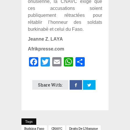
onusienne, la CNAVC exige que
ces accusations soient
publiquement rétractées pour
rétablir l’honneur des soldats
burkinabè et celui du Faso.
Jeanne Z. LAYA
Afrikpresse.com
Facebook
Twitter
Email
WhatsApp
Partager
Share With:
Tags
Burkina Faso
CNAVC
Droits De L'Homme