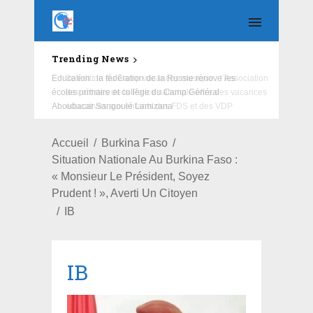
Trending News
Education : la fédération de la Russie rénove les
écoles primaire et collège du Camp Général
Aboubacar Sangoulé Lamizana
Accueil
Burkina Faso
Situation Nationale Au Burkina Faso :
« Monsieur Le Président, Soyez
Prudent ! », Averti Un Citoyen
IB
IB