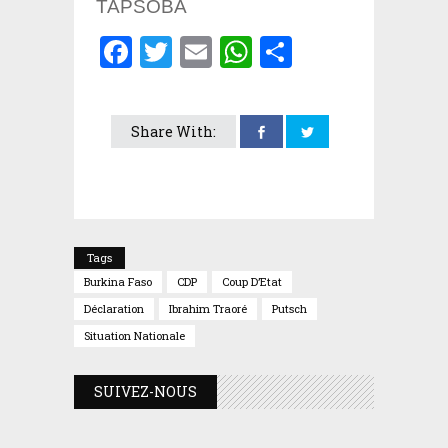
TAPSOBA
Facebook
Twitter
Email
WhatsApp
Partager
Share With:
Tags
Burkina Faso
CDP
Coup D’Etat
Déclaration
Ibrahim Traoré
Putsch
Situation Nationale
SUIVEZ-NOUS