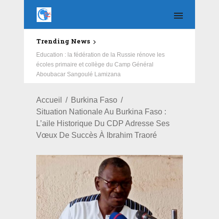
Trending News
Education : la fédération de la Russie rénove les
écoles primaire et collège du Camp Général
Aboubacar Sangoulé Lamizana
Accueil
Burkina Faso
Situation Nationale Au Burkina Faso :
L’aile Historique Du CDP Adresse Ses
Vœux De Succès À Ibrahim Traoré