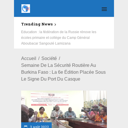
Trending News
Education : la fédération de la Russie rénove les
écoles primaire et collège du Camp Général
Aboubacar Sangoulé Lamizana
Accueil
Société
Semaine De La Sécurité Routière Au
Burkina Faso : La 6e Édition Placée Sous
Le Signe Du Port Du Casque
3 août 2022