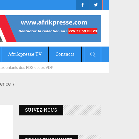
Afrikpresse TV
Contacts
mizana
gence
SUIVEZ-NOUS