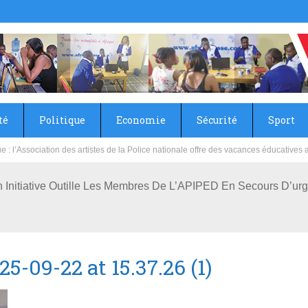
té
Politique
Economie
Sécurité
Sport
sie rénove les écoles primaire et collège du Camp Général Aboubacar Sangoulé La
n Initiative Outille Les Membres De L’APIPED En Secours D’ur
-09-22 at 15.37.26 (1)