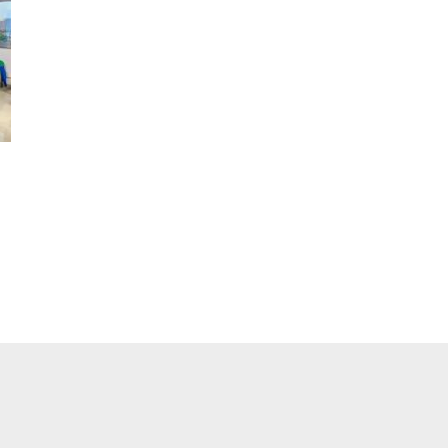
pp
ger