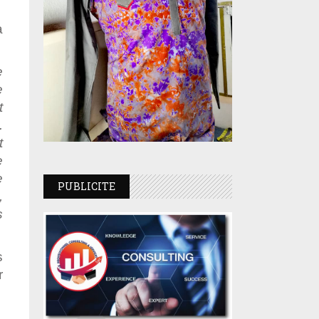
à
e
e
t
.
t
e
e
PUBLICITE
,
s
s
r