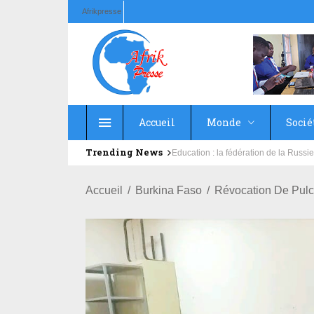
Afrikpresse
Accueil
Monde
Socié
Trending News
Education : la fédération de la Rus
Salubrité: African Initiative et s
Accueil
Burkina Faso
Révocation De Pulc