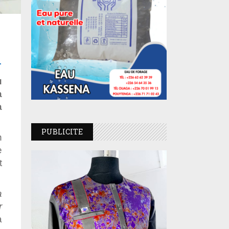
n
u
a
a
PUBLICITE
n
e
t
a
r
a