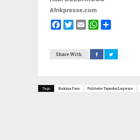
Afrikpresse.com
Facebook
Twitter
Email
WhatsA
Parta
Share With:
Tags
Burkina Faso
Pulchérie Tapsoba/Lagware