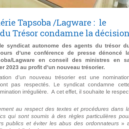
érie Tapsoba /Lagware : le
 du Trésor condamne la décisio
 le syndicat autonome des agents du trésor d
cours d’une conférence de presse dénoncé l
soba/Lagware en conseil des ministres en s
r 2023 au profit d’un nouveau trésorier.
ation d’un nouveau trésorier est une nominatio
 sont pas respectés. Le syndicat condamne cett
nation irrégulière. A cet effet, il souhaite le respec
ement au respect des textes et procédures dans l
cs qui sont soumis à des règles particulières pou
ers publics et éviter les abus des ordonnateurs
» 