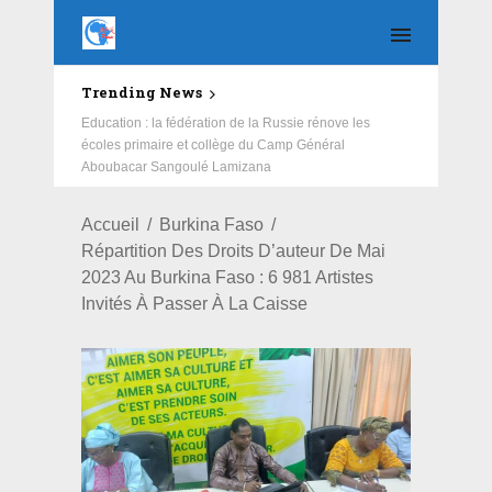
Trending News
Education : la fédération de la Russie rénove les
écoles primaire et collège du Camp Général
Aboubacar Sangoulé Lamizana
Accueil
Burkina Faso
Répartition Des Droits D’auteur De Mai
2023 Au Burkina Faso : 6 981 Artistes
Invités À Passer À La Caisse