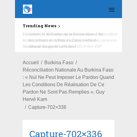
Trending News
Education : la fédération de la Russie rénove les
écoles primaire et collège du Camp Général
Aboubacar Sangoulé Lamizana
Accueil
Burkina Faso
Réconciliation Nationale Au Burkina Faso
: « Nul Ne Peut Imposer Le Pardon Quand
Les Conditions De Réalisation De Ce
Pardon Ne Sont Pas Remplies », Guy
Hervé Kam
Capture-702×336
Capture-702×336