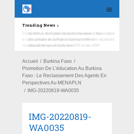
Trending News
Education : la fédération de la Russie rénove les
écoles primaire et collège du Camp Général
Aboubacar Sangoulé Lamizana
Accueil
Burkina Faso
Promotion De L’éducation Au Burkina
Faso : Le Reclassement Des Agents En
Perspectives Au MENAPLN
IMG-20220819-WA0035
IMG-20220819-
WA0035