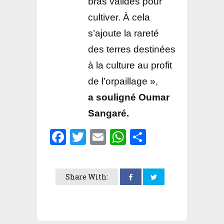
bras valides pour
cultiver. À cela
s’ajoute la rareté
des terres destinées
à la culture au profit
de l’orpaillage »,
a souligné Oumar
Sangaré.
Facebook
Twitter
Email
WhatsApp
Partager
Share With: