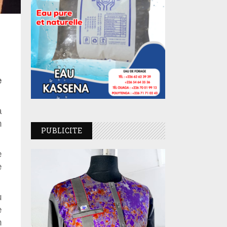
e
a
n
PUBLICITE
e
e
u
e
n