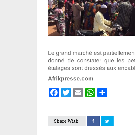
Le grand marché est partiellement
donné de constater que les pet
étalages sont dressés aux encab
Afrikpresse.com
Facebook
Twitter
Email
WhatsA
Parta
Share With: