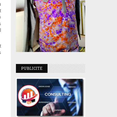
u
t
é
s
l
t
s
PUBLICITE