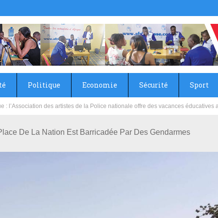
té
Politique
Economie
Sécurité
Sport
sie rénove les écoles primaire et collège du Camp Général Aboubacar Sangoulé La
lace De La Nation Est Barricadée Par Des Gendarmes