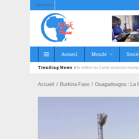
Afrikpresse
Accueil
Monde
Socié
Trending News
Education : la fédération de la Rus
Accueil
Burkina Faso
Ouagadougou : La P