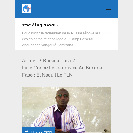
Trending News
Education : la fédération de la Russie rénove les
écoles primaire et collège du Camp Général
Aboubacar Sangoulé Lamizana
Accueil
Burkina Faso
Lutte Contre Le Terrorisme Au Burkina
Faso : Et Naquit Le FLN
18 août 2022