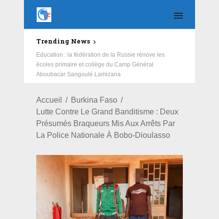
Trending News
Education : la fédération de la Russie rénove les
écoles primaire et collège du Camp Général
Aboubacar Sangoulé Lamizana
Accueil
Burkina Faso
Lutte Contre Le Grand Banditisme : Deux
Présumés Braqueurs Mis Aux Arrêts Par
La Police Nationale À Bobo-Dioulasso