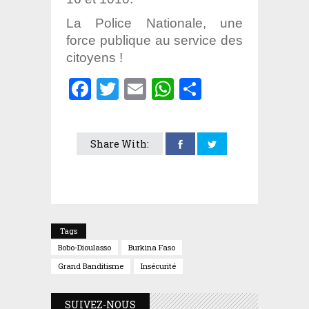
La Police Nationale, une
force publique au service des
citoyens !
Facebook
Twitter
Email
WhatsApp
Partager
Share With:
Tags
Bobo-Dioulasso
Burkina Faso
Grand Banditisme
Insécurité
SUIVEZ-NOUS