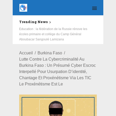
Trending News
Education : la fédération de la Russie rénove les
écoles primaire et collège du Camp Général
Aboubacar Sangoulé Lamizana
Accueil
Burkina Faso
Lutte Contre La Cybercriminalité Au
Burkina Faso : Un Présumé Cyber Escroc
Interpellé Pour Usurpation D’identité,
Chantage Et Proxénétisme Via Les TIC
Le Proxénétisme Est Le