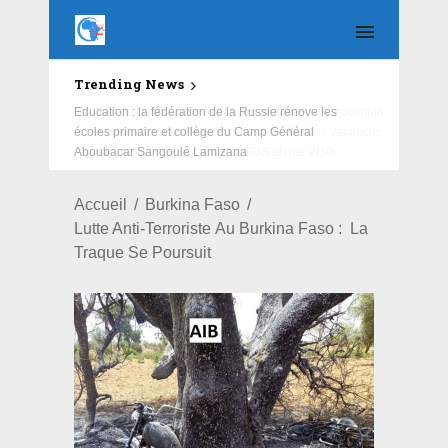
Trending News
Education : la fédération de la Russie rénove les
écoles primaire et collège du Camp Général
Aboubacar Sangoulé Lamizana
Accueil
Burkina Faso
Lutte Anti-Terroriste Au Burkina Faso : La
Traque Se Poursuit