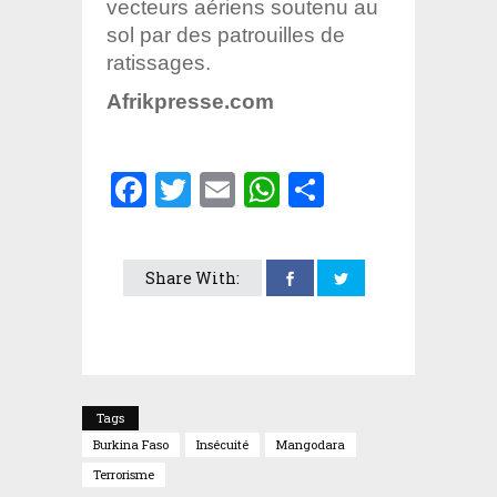
vecteurs aériens soutenu au
sol par des patrouilles de
ratissages.
Afrikpresse.com
Facebook
Twitter
Email
WhatsApp
Partager
Share With:
Tags
Burkina Faso
Insécuité
Mangodara
Terrorisme