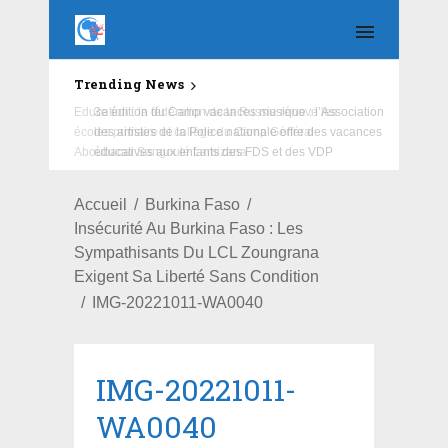
Trending News
Education : la fédération de la Russie rénove les
écoles primaire et collège du Camp Général
Aboubacar Sangoulé Lamizana
Accueil
Burkina Faso
Insécurité Au Burkina Faso : Les
Sympathisants Du LCL Zoungrana
Exigent Sa Liberté Sans Condition
IMG-20221011-WA0040
IMG-20221011-
WA0040