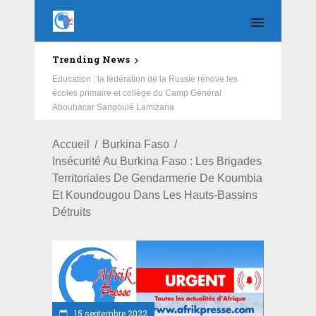
Trending News
Education : la fédération de la Russie rénove les
écoles primaire et collège du Camp Général
Aboubacar Sangoulé Lamizana
Accueil
Burkina Faso
Insécurité Au Burkina Faso : Les Brigades
Territoriales De Gendarmerie De Koumbia
Et Koundougou Dans Les Hauts-Bassins
Détruits
15 septembre 2022