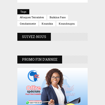
Tags
Attaques Terroristes
Burkina Faso
Gendarmerie
Koumbia
Koundougou
SUIVEZ-NOUS
PROMO FIN D’ANNEE