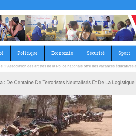
té
Politique
Economie
Sécurité
Sport
sie rénove les écoles primaire et collège du Camp Général Aboubacar Sangoulé La
na : De Centaine De Terroristes Neutralisés Et De La Logistiqu