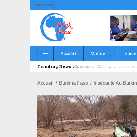
Afrikpresse
Accueil
Monde
Socié
Trending News
Education : la fédération de la Rus
Accueil
Burkina Faso
Insécurité Au Burki