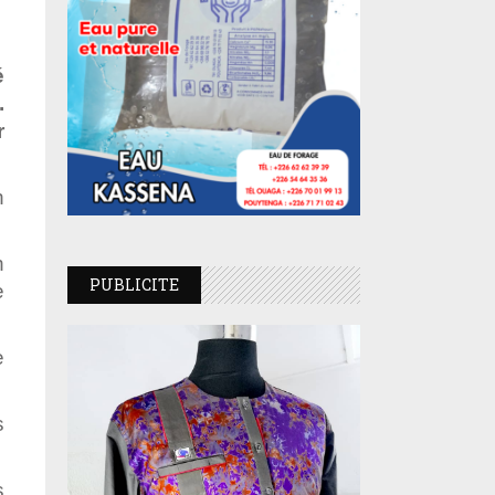
é
.
r
h
n
PUBLICITE
e
e
s
s