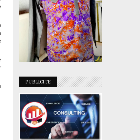
é
e
a
é
e
r
PUBLICITE
e