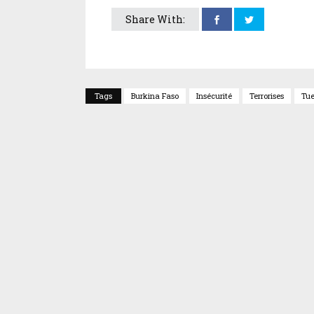
Share With:
Tags
Burkina Faso
Insécurité
Terrorises
Tue