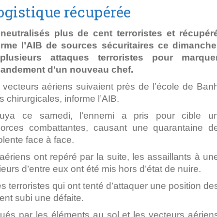
logistique récupérée
eutralisés plus de cent terroristes et récupér
orme l’AIB de sources sécuritaires ce dimanche
 plusieurs attaques terroristes pour marque
mandement d’un nouveau chef.
 vecteurs aériens suivaient près de l’école de Ban
s chirurgicales, informe l’AIB.
uya ce samedi, l’ennemi a pris pour cible u
orces combattantes, causant une quarantaine d
lente face à face.
ériens ont repéré par la suite, les assaillants à un
ieurs d’entre eux ont été mis hors d’état de nuire.
 terroristes qui ont tenté d’attaquer une position de
nt subi une défaite.
tués par les éléments au sol et les vecteurs aérien