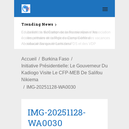
Trending News
Education : la fédération de la Russie rénove les
écoles primaire et collège du Camp Général
Aboubacar Sangoulé Lamizana
Accueil
Burkina Faso
Initiative Présidentielle: Le Gouverneur Du
Kadiogo Visite Le CFP-MEB De Salifou
Nikiema
IMG-20251128-WA0030
IMG-20251128-
WA0030