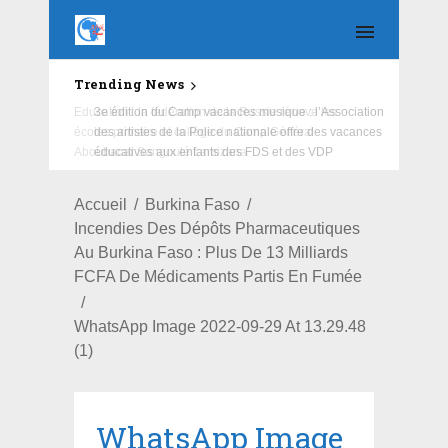
Trending News
Education : la fédération de la Russie rénove les
écoles primaire et collège du Camp Général
Aboubacar Sangoulé Lamizana
Accueil
Burkina Faso
Incendies Des Dépôts Pharmaceutiques
Au Burkina Faso : Plus De 13 Milliards
FCFA De Médicaments Partis En Fumée
WhatsApp Image 2022-09-29 At 13.29.48
(1)
WhatsApp Image